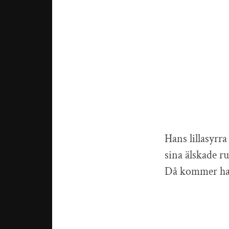
Hans lillasyrr
sina älskade r
Då kommer han 