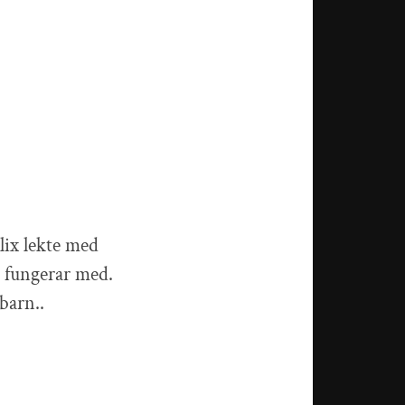
lix lekte med
t fungerar med.
barn..