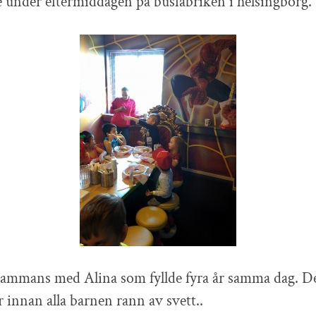
e under eftermiddagen på busfabriken i helsingborg.
lsammans med Alina som fyllde fyra år samma dag. De
innan alla barnen rann av svett..