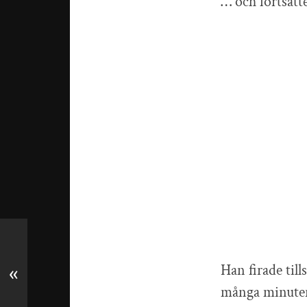
… och fortsatt
Han firade til
«
många minuter 