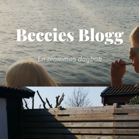
Beccies Blogg
En mammas dagbok