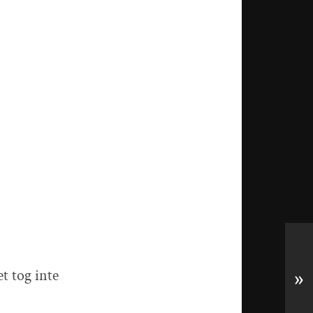
t tog inte
»