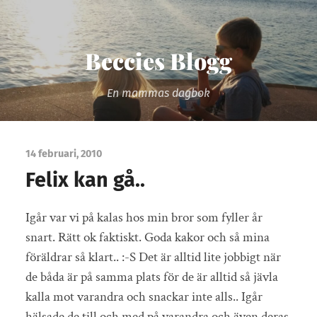
Beccies Blogg
En mammas dagbok
14 februari, 2010
Felix kan gå..
Igår var vi på kalas hos min bror som fyller år
snart. Rätt ok faktiskt. Goda kakor och så mina
föräldrar så klart.. :-S Det är alltid lite jobbigt när
de båda är på samma plats för de är alltid så jävla
kalla mot varandra och snackar inte alls.. Igår
hälsade de till och med på varandra och även deras