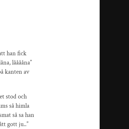
att han fick
låna, lååååna”
på kanten av
Det stod och
ums så himla
lsmat så sa han
t gott ju..”