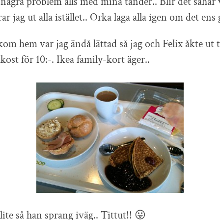
a några problem alls med mina tänder.. Blir det såhär 
ar jag ut alla istället.. Orka laga alla igen om det ens 
kom hem var jag ändå lättad så jag och Felix åkte ut t
ukost för 10:-. Ikea family-kort äger..
 lite så han sprang iväg.. Tittut!! 😛