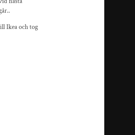
vid nästa
går..
ill Ikea och tog