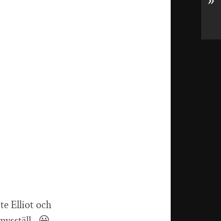
»
e Elliot och
mysställ.. 😀