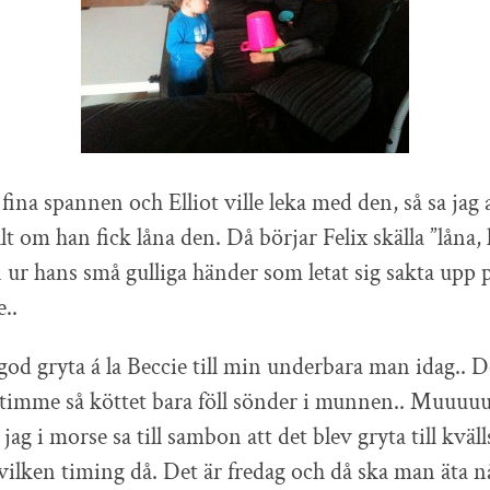
fina spannen och Elliot ville leka med den, så sa jag 
llt om han fick låna den. Då börjar Felix skälla ”låna, 
 ur hans små gulliga händer som letat sig sakta upp 
..
 god gryta á la Beccie till min underbara man idag.. 
 timme så köttet bara föll sönder i munnen.. Muuuu
jag i morse sa till sambon att det blev gryta till kväl
vilken timing då. Det är fredag och då ska man äta nåt