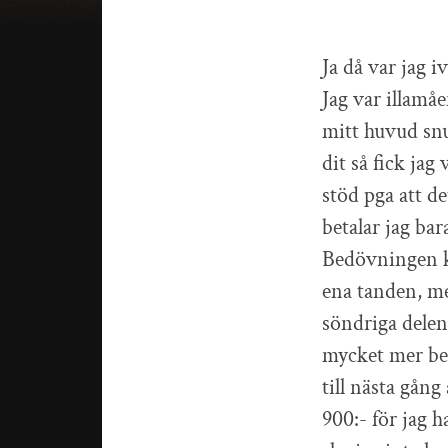
Ja då var jag 
Jag var illamåe
mitt huvud snu
dit så fick ja
stöd pga att d
betalar jag bar
Bedövningen kä
ena tanden, me
söndriga delen
mycket mer bed
till nästa gån
900:- för jag h