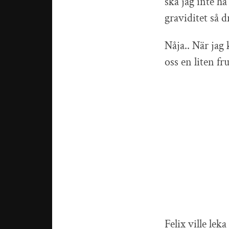
ska jag inte h
graviditet så dr
Nåja.. När jag 
oss en liten fr
Felix ville leka