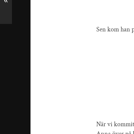
«
Sen kom han på 
När vi kommit 
Anna över på li