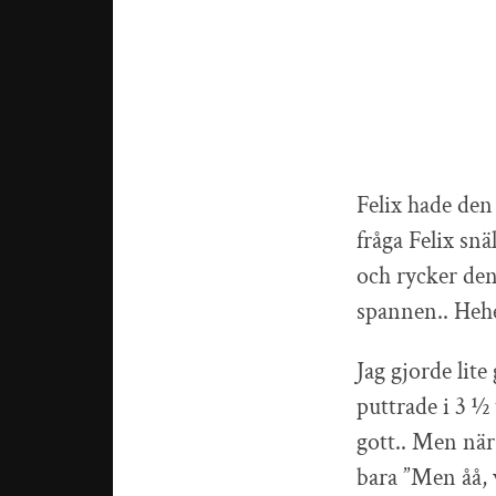
Felix hade den 
fråga Felix snä
och rycker den
spannen.. Hehe
Jag gjorde lite
puttrade i 3 ½
gott.. Men när 
bara ”Men åå, 