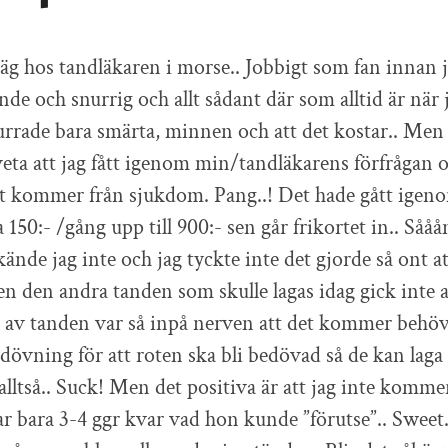
iväg hos tandläkaren i morse.. Jobbigt som fan innan 
nde och snurrig och allt sådant där som alltid är när j
rrade bara smärta, minnen och att det kostar.. Men
g veta att jag fått igenom min/tandläkarens förfråga
et kommer från sjukdom. Pang..! Det hade gått igen
a 150:- /gång upp till 900:- sen går frikortet in.. Sååå
nde jag inte och jag tyckte inte det gjorde så ont a
n den andra tanden som skulle lagas idag gick inte a
 av tanden var så inpå nerven att det kommer behöv
övning för att roten ska bli bedövad så de kan laga
g alltså.. Suck! Men det positiva är att jag inte kom
ar bara 3-4 ggr kvar vad hon kunde ”förutse”.. Sweet.