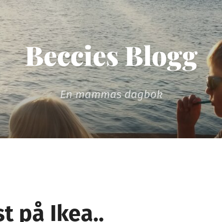
Beccies Blogg
En mammas dagbok
t på Ikea..