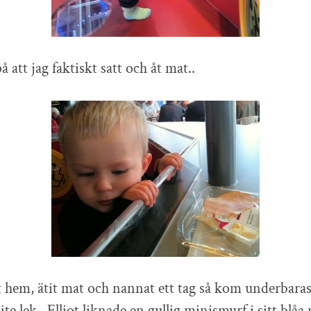
att jag faktiskt satt och åt mat..
hem, ätit mat och nannat ett tag så kom underbarast
te lek.. Elliot liknade en gullig minismurf i sitt blåa 