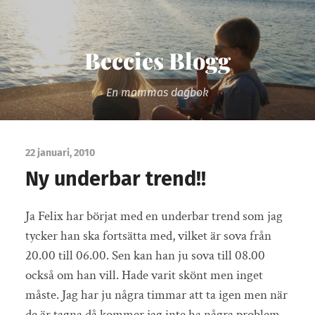
Beccies Blogg
En mammas dagbok
22 januari, 2010
Ny underbar trend!!
Ja Felix har börjat med en underbar trend som jag
tycker han ska fortsätta med, vilket är sova från
20.00 till 06.00. Sen kan han ju sova till 08.00
också om han vill. Hade varit skönt men inget
måste. Jag har ju några timmar att ta igen men när
de är tagna då kommer jag inte ha några problem