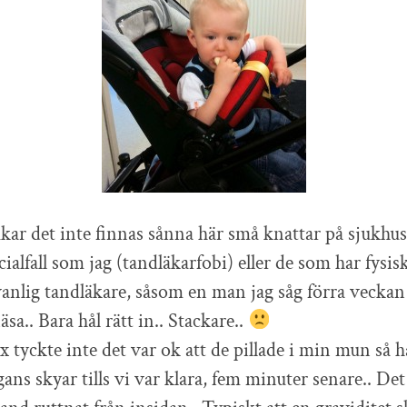
kar det inte finnas sånna här små knattar på sjukh
cialfall som jag (tandläkarfobi) eller de som har fysi
vanlig tandläkare, såsom en man jag såg förra vecka
a.. Bara hål rätt in.. Stackare..
ix tyckte inte det var ok att de pillade i min mun så 
ans skyar tills vi var klara, fem minuter senare.. Det 