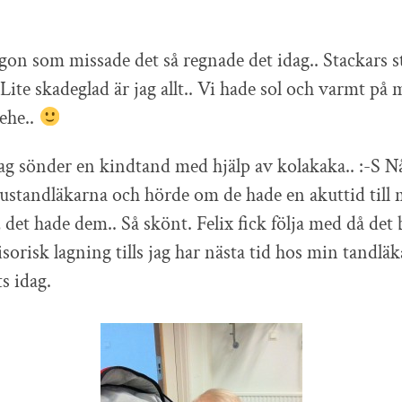
on som missade det så regnade det idag.. Stackars s
ite skadeglad är jag allt.. Vi hade sol och varmt på 
ehe..
 jag sönder en kindtand med hjälp av kolakaka.. :-S Nå
khustandläkarna och hörde om de hade en akuttid till
 det hade dem.. Så skönt. Felix fick följa med då det 
sorisk lagning tills jag har nästa tid hos min tandlä
ts idag.