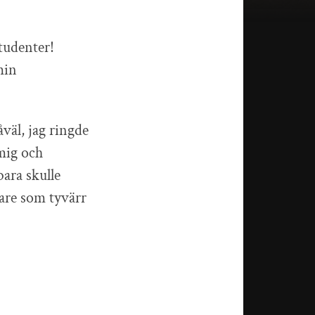
tudenter!
min
väl, jag ringde
 mig och
bara skulle
kare som tyvärr