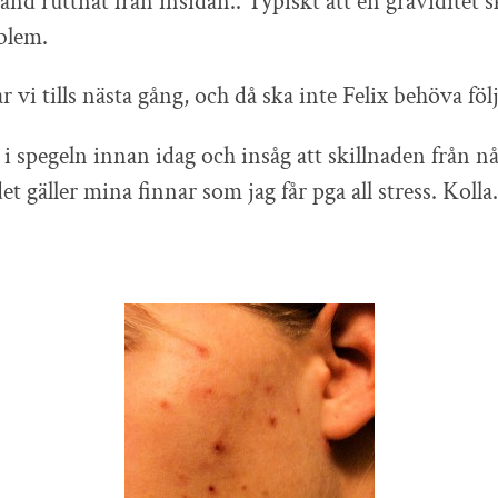
tand ruttnat från insidan.. Typiskt att en graviditet ska
blem.
 vi tills nästa gång, och då ska inte Felix behöva föl
g i spegeln innan idag och insåg att skillnaden från 
t gäller mina finnar som jag får pga all stress. Kolla.