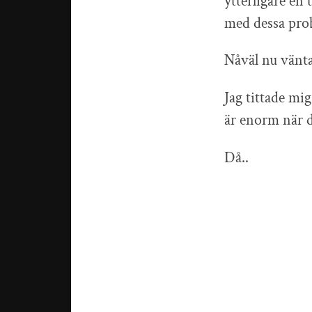
ytterligare en 
med dessa pro
Nåväl nu väntar
Jag tittade mi
är enorm när de
Då..