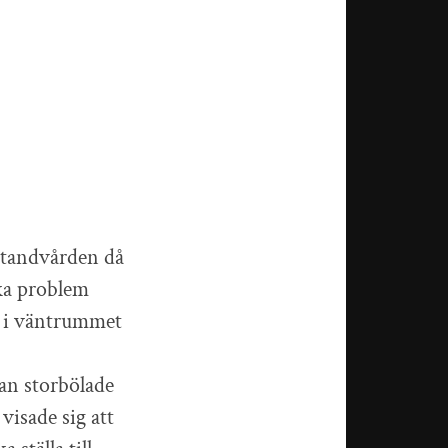
ustandvården då
ska problem
n i väntrummet
han storbölade
visade sig att