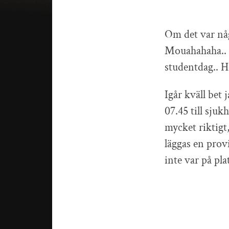
Om det var någ
Mouahahaha.. L
studentdag.. H
Igår kväll bet
07.45 till sju
mycket riktigt,
läggas en provi
inte var på pla