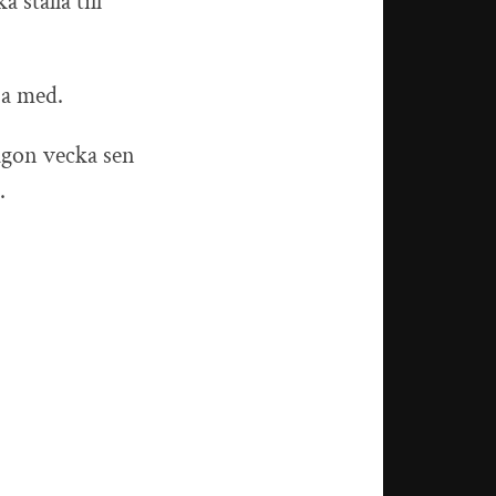
 ställa till
ja med.
någon vecka sen
.