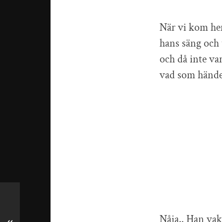
När vi kom he
hans säng och 
och då inte var
vad som hände
Nåja.. Han vakn