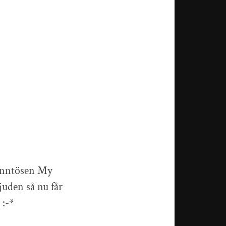
nntösen My
juden så nu får
 :-*