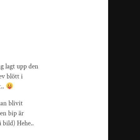
ag lagt upp den
v blött i
t..
an blivit
Men bip är
å bild) Hehe..