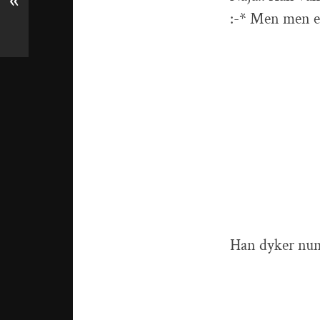
«
:-* Men men eft
Han dyker nume