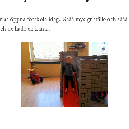
as öppna förskola idag.. Sååå mysigt ställe och sååå s
h de hade en kana..