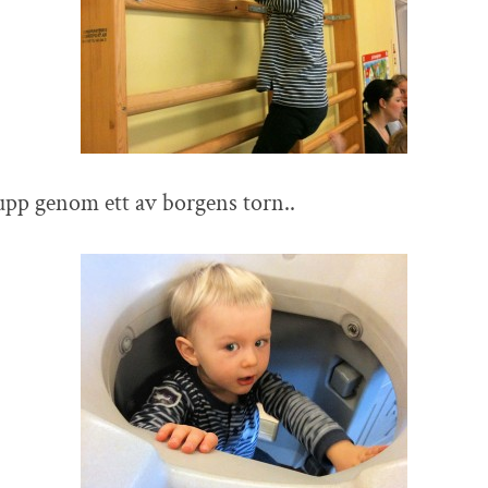
upp genom ett av borgens torn..