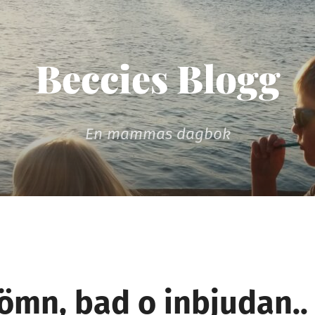
Beccies Blogg
En mammas dagbok
ömn, bad o inbjudan..