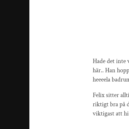
Hade det inte v
här.. Han hopp
heeeela badrum
Felix sitter al
riktigt bra på 
viktigast att h