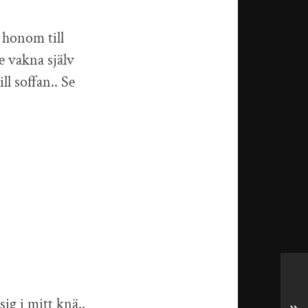
 honom till
e vakna själv
ll soffan.. Se
sig i mitt knä..