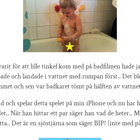
arit för att lille tinkel kom med på badfilmen hade j
ade och landade i vattnet med rumpan först.. Det ble
met och sen var badkaret tömt på hälften av vattne
ltid och spelar detta spelet på min iPhone och nu har h
det.. När han hittar ett par säger han vad de heter.. 
itta.. Det är en sjöstjärna som säger BIP! (inte med p