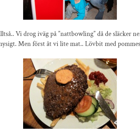
lltså.. Vi drog iväg på ”nattbowling” då de släcker n
 mysigt. Men först åt vi lite mat.. Lövbit med pommes