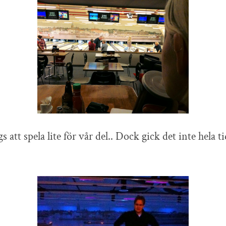
s att spela lite för vår del.. Dock gick det inte hela t