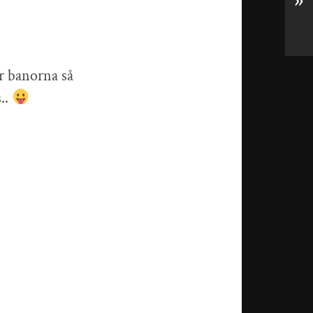
»
er banorna så
..