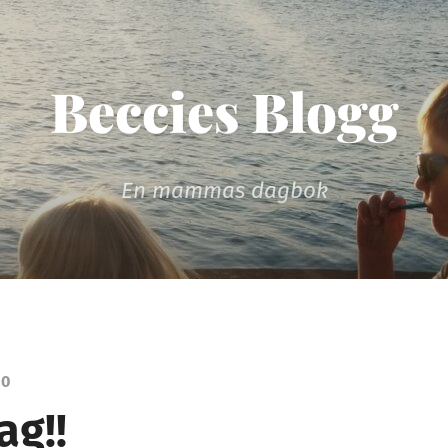
Beccies Blogg
En mammas dagbok
10
ag!!