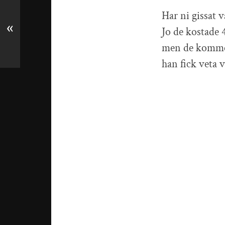
Har ni gissat 
«
Jo de kostade 4
men de kommer 
han fick veta v