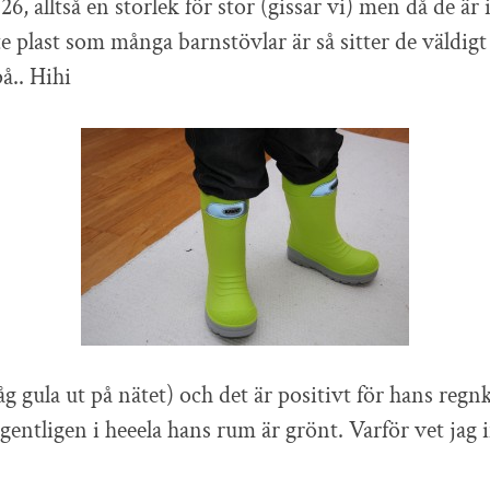
26, alltså en storlek för stor (gissar vi) men då de är i
 plast som många barnstövlar är så sitter de väldigt
å.. Hihi
g gula ut på nätet) och det är positivt för hans regnk
 egentligen i heeela hans rum är grönt. Varför vet jag i