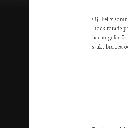
Oj, Felix somna
Dock fotade pap
har ungefär 0:
sjukt bra rea o