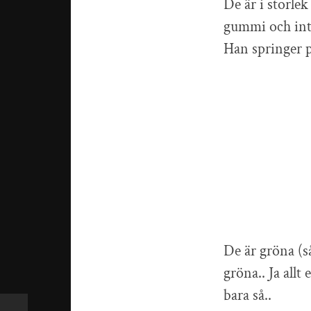
De är i storlek 
gummi och inte
Han springer p
De är gröna (så
gröna.. Ja allt
bara så..