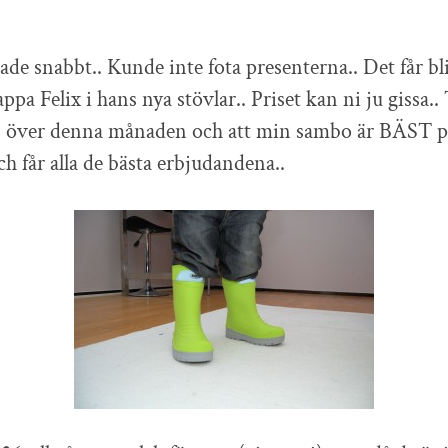
de snabbt.. Kunde inte fota presenterna.. Det får bli
pa Felix i hans nya stövlar.. Priset kan ni ju gissa..
- över denna månaden och att min sambo är BÄST på
ch får alla de bästa erbjudandena..