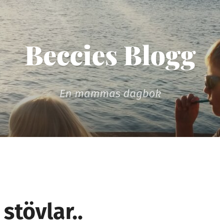
Beccies Blogg
En mammas dagbok
stövlar..