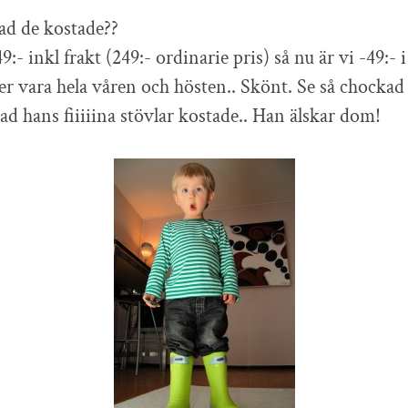
vad de kostade??
9:- inkl frakt (249:- ordinarie pris) så nu är vi -49:- 
vara hela våren och hösten.. Skönt. Se så chockad 
ad hans fiiiiina stövlar kostade.. Han älskar dom!